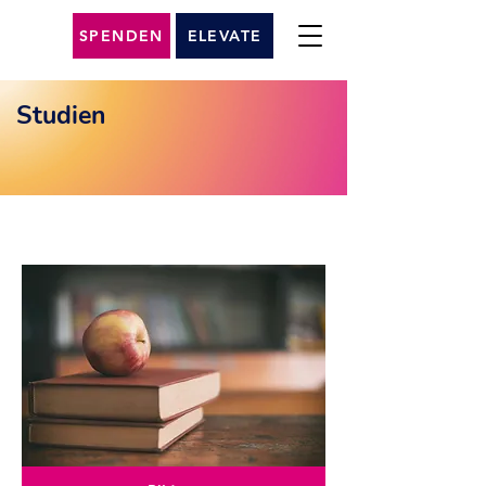
SPENDEN
ELEVATE
Studien