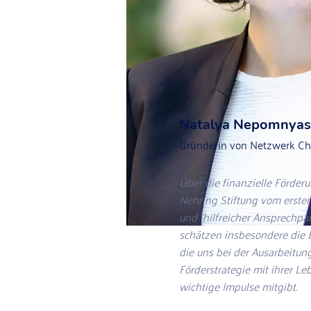
Natalya Nepomnyas
Gründerin von Netzwerk C
Über die finanzielle Förderu
Nehring Stiftung vom ersten
und hilfreicher Ansprechpart
schätzen insbesondere die E
die uns bei der Ausarbeitung
Förderstrategie mit ihrer L
wichtige Impulse mitgibt.