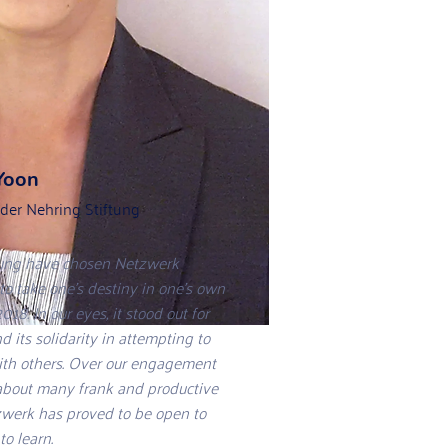
Yoon
 der Nehring Stiftung
tung have chosen Netzwerk
 to take one’s destiny in one’s own
8. In our eyes, it stood out for
d its solidarity in attempting to
with others. Over our engagement
 about many frank and productive
zwerk has proved to be open to
o learn.