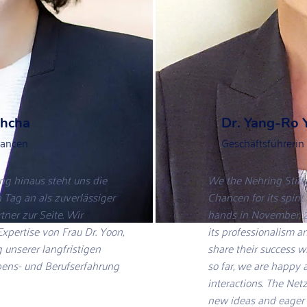
hcha
Dr. Yang-Ro 
hancen
Geschäftsführerin
ng hinaus steht uns die
We the Nehring Stif
 Tag an als zuverlässiger
Chancen for its spirit
ner zur Seite. Wir
hands in November, 201
xpertise von Frau Dr. Yoon,
its professionalism an
 unserer langfristigen
share their success 
ebens- und Berufserfahrung
so far, we are happy
interactions. The Net
new ideas and eager t