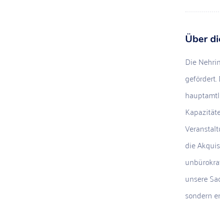
Über d
Die Nehri
gefördert.
hauptamtl
Kapazitäte
Veranstal
die Akquis
unbürokrat
unsere Sac
sondern e