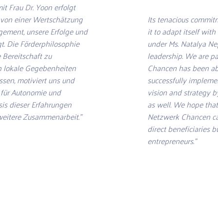
t Frau Dr. Yoon erfolgt
t von einer Wertschätzung
Its tenacious commitm
gement, unsere Erfolge und
it to adapt itself with
t. Die Förderphilosophie
under Ms. Natalya N
ie Bereitschaft zu
leadership. We are pa
n lokale Gegebenheiten
Chancen has been abl
en, motiviert uns und
successfully implemen
 für Autonomie und
vision and strategy b
is dieser Erfahrungen
as well. We hope that 
 weitere Zusammenarbeit."
Netzwerk Chancen can
direct beneficiaries bu
entrepreneurs."