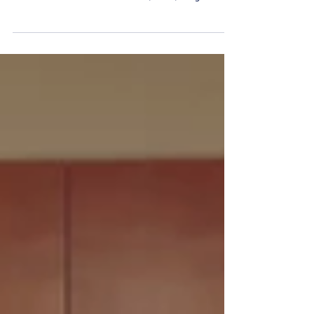
Am 28. Juni 2020 haben wir die Mitglieder
unseres Dialog-Netzwerks zu einem virtuellen
Meet & Greet mit Ulrike Bahr, MdB, eingeladen.
Im...