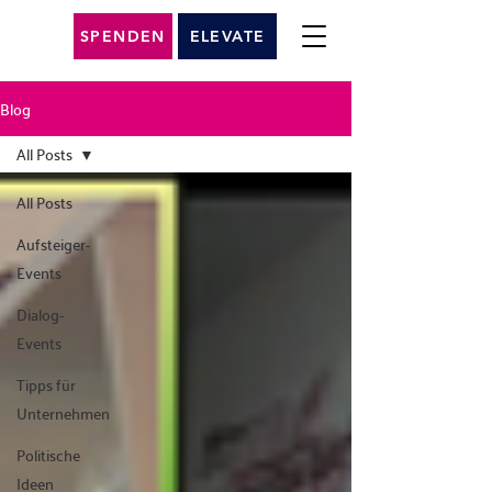
SPENDEN
ELEVATE
Blog
All Posts
All Posts
Aufsteiger-
Events
Dialog-
Events
Tipps für
Unternehmen
Politische
Ideen