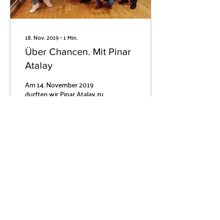
18. Nov. 2019
∙
1
Min.
Über Chancen. Mit Pinar
Atalay
Am 14. November 2019
durften wir Pinar Atalay zu
einem Inspirational Talk
begrüßen. Sie hat es sehr
weit gebracht und auf ihrem
Weg...
10
0
Mehr laden