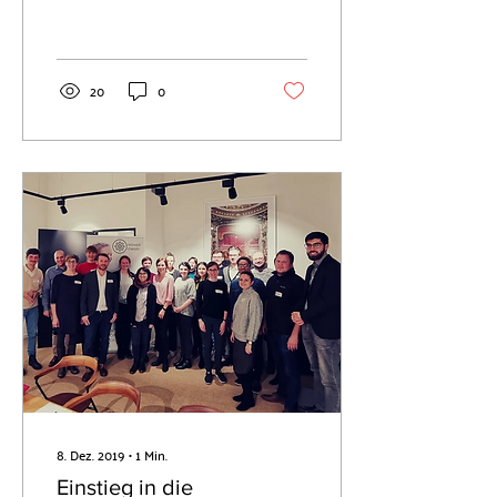
an unserem Get-together
zum Thema “Staatliche
Förderung” teil. Katja...
20
0
8. Dez. 2019
∙
1
Min.
Einstieg in die