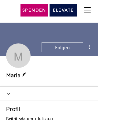
SPENDEN
ELEVATE
Weitere Optionen
Folgen
Maria
Autor
Maria
Profil
Beitrittsdatum: 1. Juli 2021