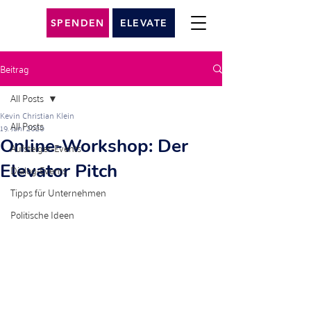
SPENDEN
ELEVATE
Beitrag
All Posts
Kevin Christian Klein
All Posts
19. Juni 2020
Online-Workshop: Der
Aufsteiger-Events
Elevator Pitch
Dialog-Events
Tipps für Unternehmen
Politische Ideen