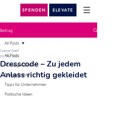
SPENDEN
ELEVATE
Beitrag
All Posts
Svenja Greif
All Posts
20. Mai 2021
Dresscode – Zu jedem
Aufsteiger-Events
Anlass richtig gekleidet
Dialog-Events
Tipps für Unternehmen
Politische Ideen