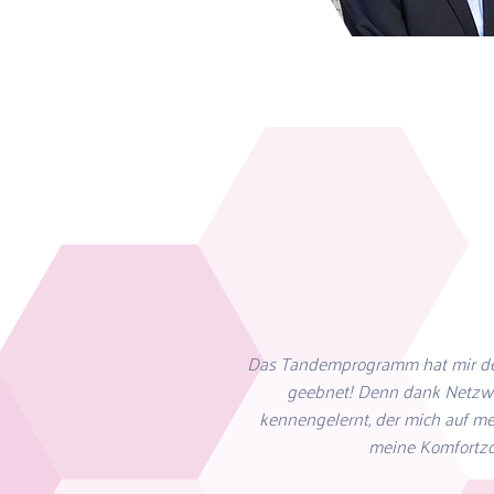
Das Tandemprogramm hat mir den
geebnet! Denn dank Netzwe
kennengelernt, der mich auf me
meine Komfortzo