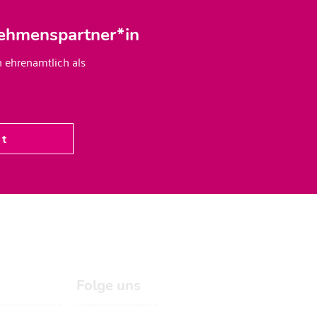
ehmenspartner*in
h ehrenamtlich als
ot
Folge uns