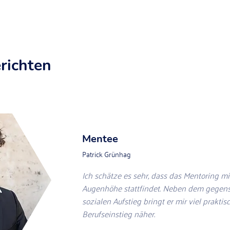
richten
Mentee
Patrick Grünhag
Ich schätze es sehr, dass das Mentoring m
Augenhöhe stattfindet. Neben dem gegens
sozialen Aufstieg bringt er mir viel prakt
Berufseinstieg näher.