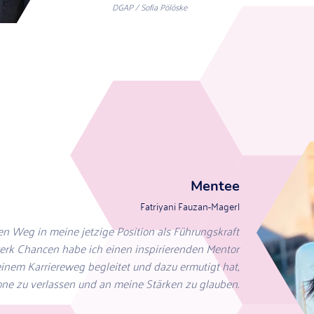
DGAP / Sofia Pölöske
Mentee
Fatriyani Fauzan-Magerl
 Weg in meine jetzige Position als Führungskraft
rk Chancen habe ich einen inspirierenden Mentor
inem Karriereweg begleitet und dazu ermutigt hat,
ne zu verlassen und an meine Stärken zu glauben.