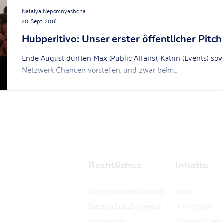
Natalya Nepomnyashcha
20. Sept. 2016
Hubperitivo: Unser erster öffentlicher Pitch
Ende August durften Max (Public Affairs), Katrin (Events) so
Netzwerk Chancen vorstellen, und zwar beim...
Rechtliches
Inhalte
Datenschutzerklärung
Jobs
Datenschutzhinweise
Ehrenamt
Impressum
Unterstützen