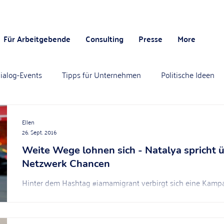
Für Arbeitgebende
Consulting
Presse
More
ialog-Events
Tipps für Unternehmen
Politische Ideen
Ellen
26. Sept. 2016
Weite Wege lohnen sich - Natalya spricht 
Netzwerk Chancen
Hinter dem Hashtag #iamamigrant verbirgt sich eine Kamp
Migranten zu Wort kommen lässt, um mit persönlichen...