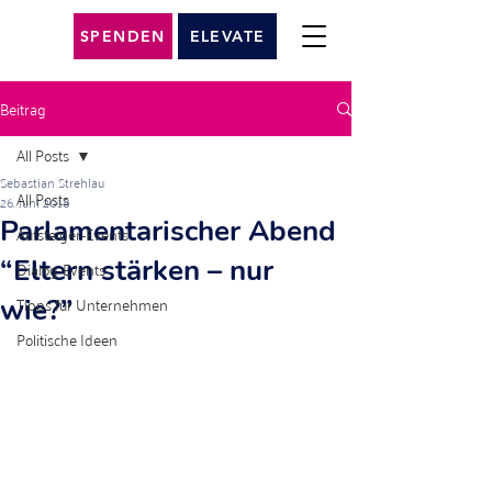
SPENDEN
ELEVATE
Beitrag
All Posts
Sebastian Strehlau
All Posts
26. Juni 2018
Parlamentarischer Abend
Aufsteiger-Events
“Eltern stärken – nur
Dialog-Events
Tipps für Unternehmen
wie?”
Politische Ideen