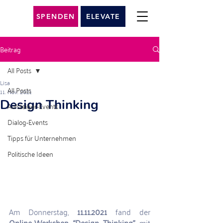
SPENDEN
ELEVATE
Beitrag
All Posts
Lisa
All Posts
11. Nov. 2021
Design Thinking
Aufsteiger-Events
Dialog-Events
Tipps für Unternehmen
Politische Ideen
Am Donnerstag, 
11.11.2021 
fand
der
Online-Workshop “Design Thinking” 
mit 