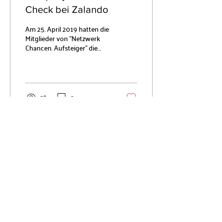
Check bei Zalando
Am 25. April 2019 hatten die
Mitglieder von "Netzwerk
Chancen. Aufsteiger" die
exklusive Möglichkeit zu
einem Besuch in der
Zalando...
38
0
10 Jahre erfolgreiches
Engagement für
Chancengleichheit in
Deutschland
Datenschutzhinweise