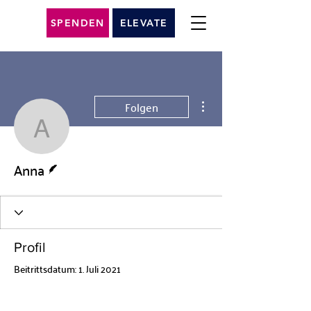
SPENDEN
ELEVATE
Weitere Optionen
Folgen
Anna
Autor
Anna
Profil
Beitrittsdatum: 1. Juli 2021