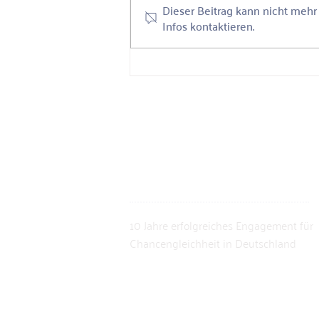
Dieser Beitrag kann nicht meh
die sozialen Aufsteiger*innen des
Infos kontaktieren.
ideellen...
10 Jahre erfolgreiches Engagement für
Chancengleichheit in Deutschland