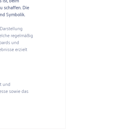
 ist, beim 
u schaffen. Die 
und Symbolik.
 Darstellung 
elche regelmäßig 
oards und 
bnisse erzielt 
t und 
esse sowie das 