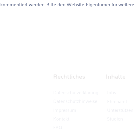
r kommentiert werden. Bitte den Website-Eigentümer für weiter
Bau deine Webseite mit
Erfo
HTML
Netw
Rechtliches
Inhalte
Datenschutzerklärung
Jobs
Datenschutzhinweise
Ehrenamt
Impressum
Unterstützen
Kontakt
Studien
FAQ