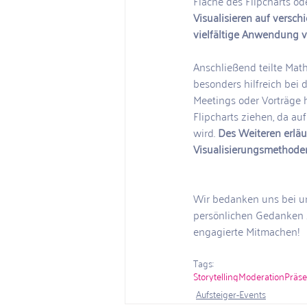
Fläche des Flipcharts ode
Visualisieren auf versch
vielfältige Anwendung vo
Anschließend teilte Math
besonders hilfreich bei
Meetings oder Vorträge 
Flipcharts ziehen, da au
wird. 
Des Weiteren erläu
Visualisierungsmethoden
Wir bedanken uns bei u
persönlichen Gedanken z
engagierte Mitmachen! 
Tags:
Storytelling
Moderation
Präse
Aufsteiger-Events