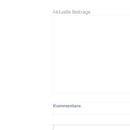
Aktuelle Beiträge
Unconscious Bias Detox
Kommentare
Am 13.10.2022 fand der Online-
Workshop “Unconscious Bias
Detox” mit Alexandra Kammer für