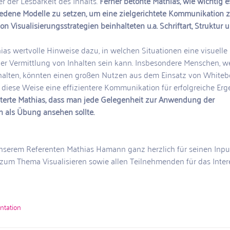
r der Lesbarkeit des Inhalts. 
Ferner betonte Mathias, wie wichtig es
iedene Modelle zu setzen, um eine zielgerichtete Kommunikation z
n Visualisierungsstrategien beinhalteten u.a. Schriftart, Struktur 
ias wertvolle Hinweise dazu, in welchen Situationen eine visuelle
 der Vermittlung von Inhalten sein kann. Insbesondere Menschen, w
halten, könnten einen großen Nutzen aus dem Einsatz von Whiteb
f diese Weise eine effizientere Kommunikation für erfolgreiche Erge
terte Mathias, dass man jede Gelegenheit zur Anwendung der 
 als Übung ansehen sollte.
nserem Referenten Mathias Hamann ganz herzlich für seinen Inpu
um Thema Visualisieren sowie allen Teilnehmenden für das Inter
ntation