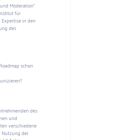
 und Moderation” 
stitut für 
Expertise in den 
ung des 
r Roadmap schon 
nizieren?  
eilnehmenden des 
onen und 
rten verschiedene 
n Nutzung der 