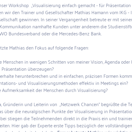
nser Workshop  „Visualisierung einfach gemacht - für Präsentation
ten wir den Trainer und Gesellschafter Mathias Hamann vom IKG - In
lschaft gewinnen. In seiner Vergangenheit betreute er mit seiner 
 Kommunikation namhafte Kunden unter anderem die Studienstift
AWO Bundesverband oder die Mercedes-Benz Bank.
etzte Mathias den Fokus auf folgende Fragen:
e Menschen in wenigen Schritten von meiner Vision, Agenda ode
n Präsentation überzeugen?  
erhalte herunterbrechen und in einfachen, präzisen Formen kommu
ntations- und Visualisierungsmethoden effektiv in Meetings ein?  
e Aufmerksamkeit der Menschen durch Visualisierung? 
 Gründerin und Leiterin von  „Netzwerk Chancen” begrüßte die T
s über die neuralgischen Punkte der Visualisierung in Präsentati
ei stiegen die Teilnehmenden direkt in die Praxis ein und trainie
iten. Hier gab der Experte erste Tipps bezüglich der vollständige