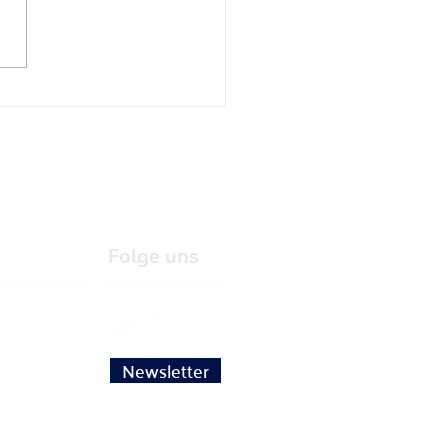
e
lg mit Online-
orking
Folge uns
Newsletter