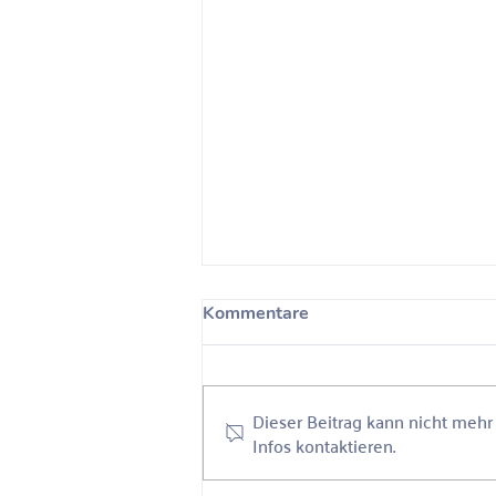
Unconscious Bias Detox
Kommentare
Am 13.10.2022 fand der Online-
Workshop “Unconscious Bias
Detox” mit Alexandra Kammer für
Dieser Beitrag kann nicht meh
die sozialen Aufsteiger*innen des
Infos kontaktieren.
ideellen...