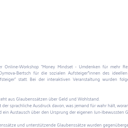
er Online-Workshop “Money Mindset - Umdenken für mehr Rei
Dymova-Bertsch für die sozialen Aufsteiger*innen des ideelle
steiger” statt. Bei der interaktiven Veranstaltung wurden folg
eht aus Glaubenssätzen über Geld und Wohlstand.
t der sprachliche Ausdruck davon, was jemand für wahr hält, wora
d ein Austausch über den Ursprung der eigenen (un-)bewussten G
enssätze und unterstützende Glaubenssätze wurden gegenübergest