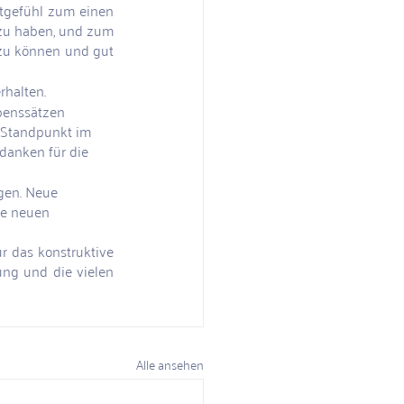
rtgefühl zum einen 
 zu haben, und zum 
zu können und gut 
rhalten.
enssätzen 
 Standpunkt im 
danken für die 
gen. Neue 
ie neuen 
 das konstruktive 
ng und die vielen 
Alle ansehen