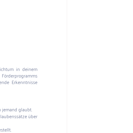
chtum in deinem 
n Förderprogramms 
ende Erkenntnisse 
n jemand glaubt.
laubenssätze über 
ellt. 