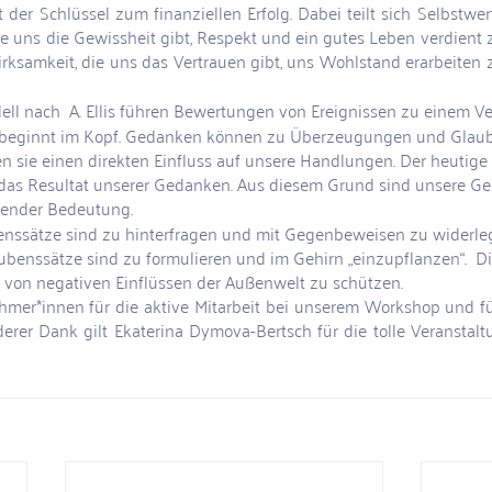
t der Schlüssel zum finanziellen Erfolg. Dabei teilt sich Selbstwe
ie uns die Gewissheit gibt, Respekt und ein gutes Leben verdient
rksamkeit, die uns das Vertrauen gibt, uns Wohlstand erarbeiten 
l nach  A. Ellis führen Bewertungen von Ereignissen zu einem Ve
beginnt im Kopf. Gedanken können zu Überzeugungen und Glaub
n sie einen direkten Einfluss auf unsere Handlungen. Der heutige
 das Resultat unserer Gedanken. Aus diesem Grund sind unsere Ge
render Bedeutung.
enssätze sind zu hinterfragen und mit Gegenbeweisen zu widerle
benssätze sind zu formulieren und im Gehirn „einzupflanzen“.  D
 von negativen Einflüssen der Außenwelt zu schützen.
hmer*innen für die aktive Mitarbeit bei unserem Workshop und für
rer Dank gilt Ekaterina Dymova-Bertsch für die tolle Veranstaltu