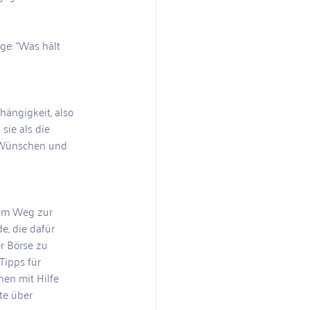
e: “Was hält 
ängigkeit, also 
sie als die 
 Wünschen und 
dem Weg zur 
e, die dafür 
r Börse zu 
Tipps für 
en mit Hilfe 
te über 