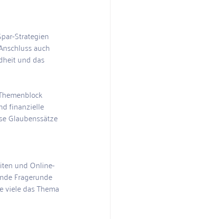
Spar-Strategien 
 Anschluss auch 
dheit und das 
 Themenblock 
 finanzielle 
ese Glaubenssätze 
iten und Online-
ende Fragerunde 
e viele das Thema 