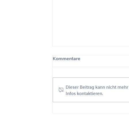
Unconscious Bias Detox
Kommentare
Am 13.10.2022 fand der Online-
Workshop “Unconscious Bias
Detox” mit Alexandra Kammer für
Dieser Beitrag kann nicht meh
die sozialen Aufsteiger*innen des
Infos kontaktieren.
ideellen...