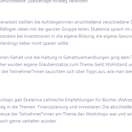
verschiedene Sparbeträge hinweg verändert. 
enarbeit stellten die Aufsteigerinnen anschließend verschiedene 
lfältigen Ideen mit der ganzen Gruppe teilen. Ekaterina sprach im
sondere bei Investitionen in die eigene Bildung, die eigene Gesun
erdings lieber nicht sparen sollte. 
genen Gehalt und die Haltung in Gehaltsverhandlungen ging dem
Hier wurden eigene Glaubenssätze zum Thema Geld, Wohlstand und
nd die Teilnehmer*innen tauschten sich über Tipps aus, wie man di
shops gab Ekaterina zahlreiche Empfehlungen für Bücher, Webse
stieg in die Themen  Finanzplanung und Investieren. Die abschließ
teresse der Teilnehmer*innen am Thema des Workshops war und wi
och gerne vertiefen würden. 